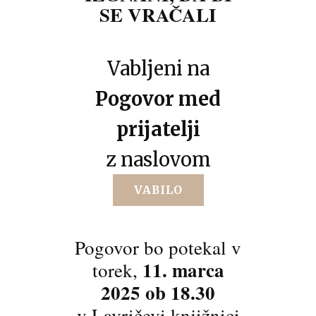
SE VRAČALI
Vabljeni na
Pogovor med
prijatelji
z naslovom
VABILO
Pogovor bo potekal v
11. marca
torek,
2025 ob 18.30
v Lavričevi knjižnici