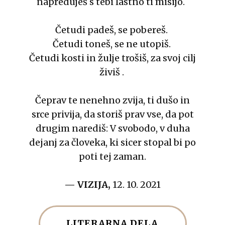
napreduješ s tebi lastno ti misijo.
Četudi padeš, se pobereš.
Četudi toneš, se ne utopiš.
Četudi kosti in žulje trošiš, za svoj cilj
živiš .
Čeprav te nenehno zvija, ti dušo in
srce privija, da storiš prav vse, da pot
drugim narediš: V svobodo, v duha
dejanj za človeka, ki sicer stopal bi po
poti tej zaman.
— VIZIJA,
12. 10. 2021
LITERARNA DELA